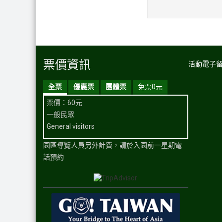
票價資訊
活動電子
全票
優惠票
團體票
免票0元
票價：60元
一般民眾
General visitors
園區導覽人員另外計費，請於入園前一星期電
話預約