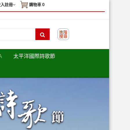
登入註冊
購物車
0
進階
搜尋
A
太平洋國際詩歌節