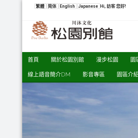
繁體
简体
English
Japanese
Hi, 訪客 您好!
首頁
關於松園別館
漫步松園
園
線上語音簡介DM
影音專區
園區介