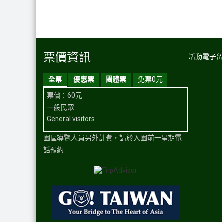
票價資訊
活動電子
全票
優惠票
團體票
免票0元
票價：60元
一般民眾
General visitors
園區導覽人員另外計費，請於入園前一星期電
話預約