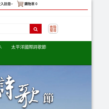
登入註冊
購物車
0
進階
搜尋
A
太平洋國際詩歌節