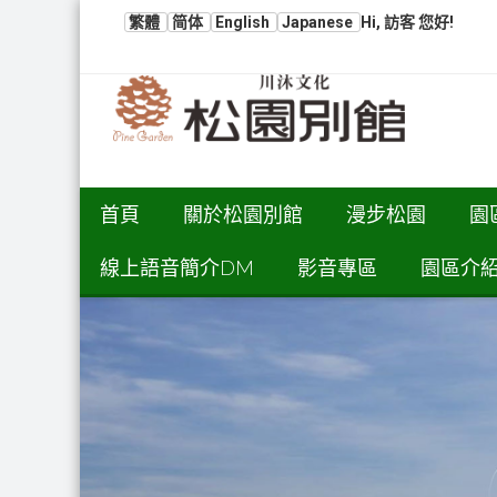
繁體
简体
English
Japanese
Hi, 訪客 您好!
首頁
關於松園別館
漫步松園
園
線上語音簡介DM
影音專區
園區介