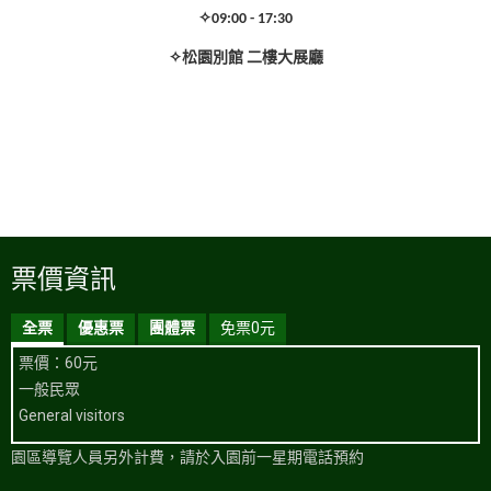
✧
09:00 - 17:30
✧
松園別館
二樓大展廳
票價資訊
全票
優惠票
團體票
免票0元
票價：60元
一般民眾
General visitors
園區導覽人員另外計費，請於入園前一星期電話預約