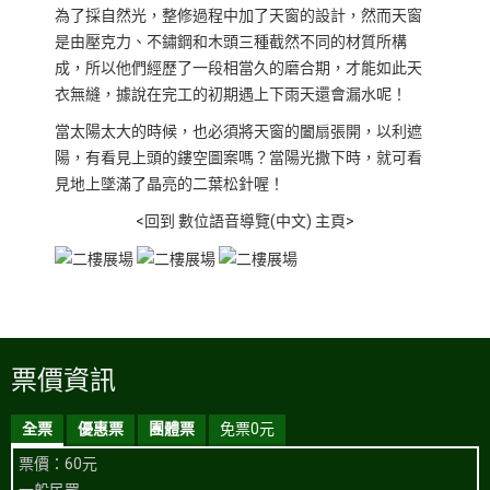
為了採自然光，整修過程中加了天窗的設計，然而天窗
是由壓克力、不鏽鋼和木頭三種截然不同的材質所構
成，所以他們經歷了一段相當久的磨合期，才能如此天
衣無縫，據說在完工的初期遇上下雨天還會漏水呢！
當太陽太大的時候，也必須將天窗的闔扇張開，以利遮
陽，有看見上頭的鏤空圖案嗎？當陽光撒下時，就可看
見地上墜滿了晶亮的二葉松針喔！
<回到 數位語音導覽(中文) 主頁>
票價資訊
全票
優惠票
團體票
免票0元
票價：60元