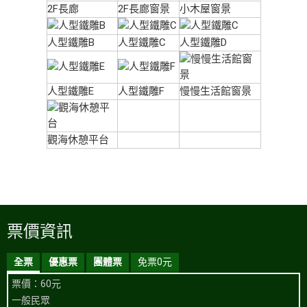
2F長廊
2F長廊窗景
小木屋窗景
人型鐵雕B
人型鐵雕C
人型鐵雕D
人型鐵雕E
人型鐵雕F
慢慢生活館窗景
觀海休憩平台
票價資訊
全票
優惠票
團體票
免票0元
票價：60元
一般民眾