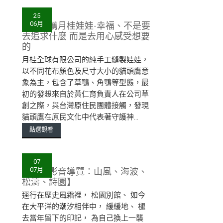
25
好物推薦月桂娃娃-幸福、不是要
06月
去追求什麼 而是去用心感受想要
的
月桂全球有限公司的純手工縫製娃娃，
以不同花布顏色及尺寸大小的貓頭鷹意
象為主，包含了草鶚、角鶚等型態，最
初的發想來自於黃仁育負責人在公司草
創之際，與台灣原住民團體接觸，發現
貓頭鷹在原民文化中代表著守護神...
點選觀看
07
【松園影音導覽：山風、海波、
07月
松濤、詩園】
逕行在歷史風霜裡， 松園別館、 如今
在大平洋的潮汐相伴中， 緩緩地、 褪
去當年留下的印記， 為自己換上一襲