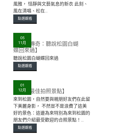
風雅， 恬靜與文藝氣息的新衣 此刻、
風在清唱、松在...
點選觀看
05
【松園傳奇：聽說松園白蝴
11月
蝶回來過】
聽說松園白蝴蝶回來過
點選觀看
01
【松園最佳拍照景點】
12月
來到松園，自然要與親朋好友們在此留
下美麗身影， 不然豈不是浪費了這美
好的景色：這邊為來特別為來到松園的
朋友們介紹最受歡迎的合照景點！...
點選觀看