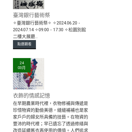
臺灣銀行藝術祭
✧臺灣銀行藝術祭✧ ✧2024.06.20 -
2024.07.14 ✧09:00 - 17:30 ✧松園別館
二樓大展廳...
點選觀看
24
03月
衣飾的情感記憶
在早期農業時代裡，衣物修補與傳遞是
珍惜物資的勤儉美德，縫縫補補也是家
家戶戶的婦女所具備的技藝。在物資的
豐沛的時代裡；早已遺忘了透過修繕與
改造延續舊衣再使用的價值。人們追求