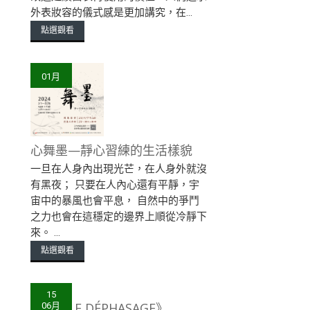
外表妝容的儀式感是更加講究，在...
點選觀看
01月
心舞墨—靜心習練的生活樣貌
一旦在人身內出現光芒，在人身外就沒
有黑夜； 只要在人內心還有平靜，宇
宙中的暴風也會平息， 自然中的爭鬥
之力也會在這穩定的邊界上順從冷靜下
來。 ...
點選觀看
15
《位差LE DÉPHASAGE》
06月