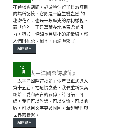
花蓮松園別館，靜謐地保留了⽇治時期
的場所記憶。它既是⼀座⽣機盎然 的
秘密花園，也是⼀段歷史的原初樣貌。
⽽「位差」正是潛藏在地底深處 的引
⼒，猶如⼀條綿長且細⼩的能量線，將
⼈們與花朵、樹⽊、雨滴聯繫 了...
點選觀看
12
《2022太平洋國際詩歌節》
11月
「太平洋國際詩歌節」今年已正式邁入
第十五屆，在疫情之後，我們重新探索
距離、愛和語言的關係，詩可語、可
鳴，我們可以對話、可以交流、可以吶
喊，可以用文字突破囹圄，牽起我們與
世界的聯繫。...
點選觀看