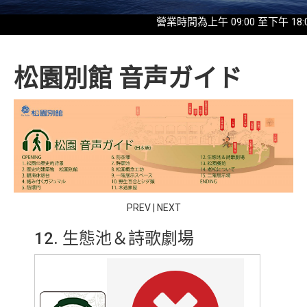
營業時間為上午 09:00 至下午 18:00
松園別館 音声ガイド
PREV
|
NEXT
12. 生態池＆詩歌劇場