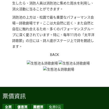
生したら、消防人員は消防池に集めた雨水を利用し、
消火活動に当ることができます。
消防池の上方は、松園で最も重要なパフォーマンス会
場－詩歌劇場です。ここは大自然に近く、また自然と
自在に触れ合えるため、多くのパフォーマンスグルー
プに深く愛されています。特に、每年11月の「太平洋
詩歌節」の日には、詩人達がステージ上で詩を朗読し
ます。
BACK
票價資訊
全票
優惠票
團體票
免票0元