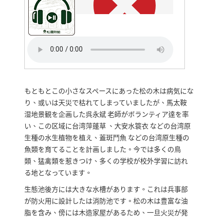
もともとこの小さなスペースにあった松の木は病気にな
り、或いは天災で枯れてしまっていましたが、馬太鞍
湿地景観を企画した呉永斌 老師がボランティア達を率
い、この区域に台湾萍蓬草 、大安水簑衣 などの台湾原
生種の水生植物を植え、蓋斑鬥魚 などの台湾原生種の
魚類を育てることを計画しました。今では多くの鳥
類、猛禽類を惹きつけ、多くの学校が校外学習に訪れ
る地となっています。
生態池後方には大きな水槽があります。これは兵事部
が防火用に設計したは消防池です。松の木は豊富な油
脂を含み、傍には木造家屋があるため、一旦火災が発